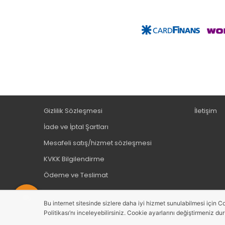
Gizlilik Sözleşmesi
İletişim
İade ve İptal Şartları
Mesafeli satış/hizmet sözleşmesi
KVKK Bilgilendirme
Ödeme ve Teslimat
Bu internet sitesinde sizlere daha iyi hizmet sunulabilmesi için Co
Politikası’nı inceleyebilirsiniz. Cookie ayarlarını değiştirmeniz du