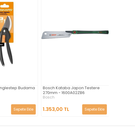
Singlestep Budama
Bosch Kataba Japon Testere
Bosch Dozu
270mm - 1600A02ZB6
270 Mm - 1
Bosch
Bosch
1.353,00 TL
1.298,00 
Sepete Ekle
Sepete Ekle