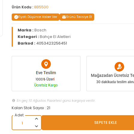
Ürün Kodu :
8B5500
Fiyatı Düşünce Haber Ver
Ürünü Tavsiye Et
Marka :
Bosch
Kategori :
Bahçe El Aletleri
Barkod :
4053423256451
En geç 10 Ağustos Pazartesi günü kargoya verilir.
Kalan Stok Sayısı : 21
SEPETE EKLE