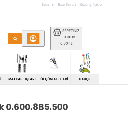
İletisim
Bize Sorun
Sipariş Takip
SEPETİNİZ
0 ürün -
0,00 TL
İ
MATKAP UÇLARI
ÖLÇÜM ALETLERİ
BAHÇE
ık 0.600.8B5.500