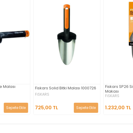
e Malası
Fiskars SP26 
Fiskars Solid Bitki Malası 1000726
Makası
FiSKARS
FiSKARS
725,00 TL
1.232,00 TL
Sepete Ekle
Sepete Ekle