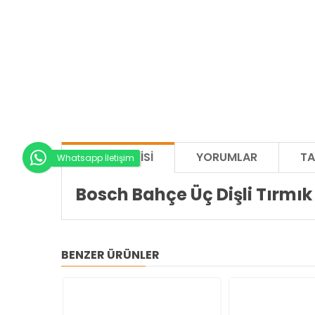
ÜRÜN BILGISI
YORUMLAR
TA
Whatsapp İletişim
Bosch Bahçe Üç Dişli Tırmık
BENZER ÜRÜNLER