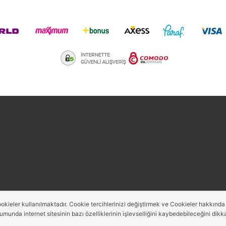
aredsaw
okieler kullanılmaktadır. Cookie tercihlerinizi değiştirmek ve Cookieler hakkında de
rumunda internet sitesinin bazı özelliklerinin işlevselliğini kaybedebileceğini dikka
Bu site,
PobolEti®
Entegre E-ticaret Sistemi ile hazırlanmıştır.