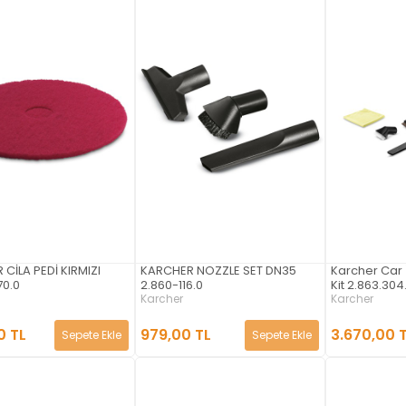
CİLA PEDİ KIRMIZI
KARCHER NOZZLE SET DN35
Karcher Car 
70.0
2.860-116.0
Kit 2.863.304
Karcher
Karcher
0 TL
979,00 TL
3.670,00 
Sepete Ekle
Sepete Ekle