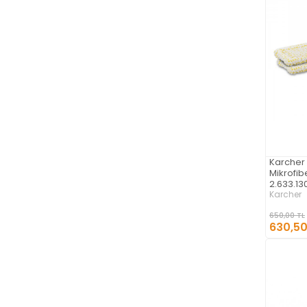
Karcher
Mikrofib
2.633.13
Karcher
650,00 TL
630,50