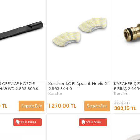
 CREVİCE NOZZLE
Karcher SC El Aparatı Havlu 2'li
KARCHER ÇİF
ONG WD 2.863.306.0
2.863.344.0
PİRİNÇ 2.645
Karcher
Karcher
395,00 TL
 TL
1.270,00 TL
Sepete Ekle
Sepete Ekle
383,15 TL
%3 İNDIRIM
%3 İNDIRIM