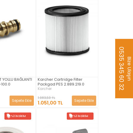
0535 345 60 32
Bize Ulaşın
T YOLLU BAĞLANTI
Karcher Cartridge Filter
-100.0
Packgad PES 2.889.219.0
Karcher
1.083,50 TL
Sepete Ekle
Sepete Ekle
1.051,00 TL
%3 İNDIRIM
%3 İNDIRIM