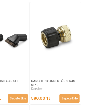
USH CAR SET
KARCHER KONNEKTÖR 2.645-
017.0
Karcher
L
590,00 TL
Sepete Ekle
Sepete Ekle