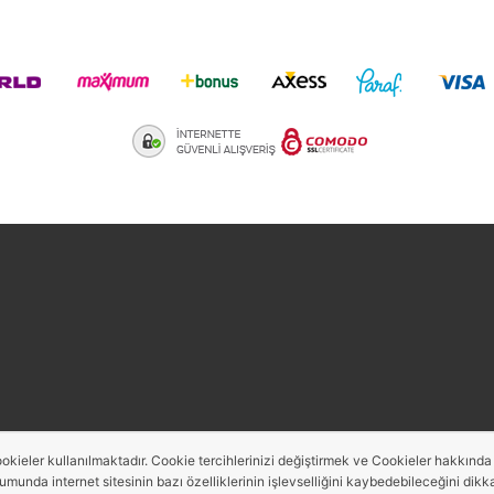
aredsaw
okieler kullanılmaktadır. Cookie tercihlerinizi değiştirmek ve Cookieler hakkında de
rumunda internet sitesinin bazı özelliklerinin işlevselliğini kaybedebileceğini dikka
Bu site,
PobolEti®
Entegre E-ticaret Sistemi ile hazırlanmıştır.