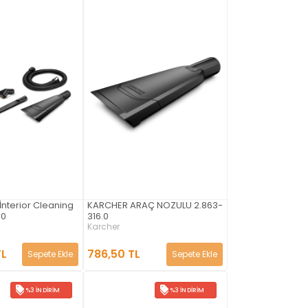
İnterior Cleaning
KARCHER ARAÇ NOZULU 2.863-
.0
316.0
Karcher
TL
786,50 TL
Sepete Ekle
Sepete Ekle
%3 İNDIRIM
%3 İNDIRIM