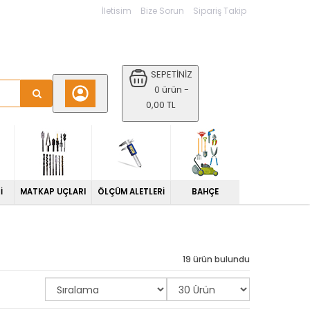
İletisim
Bize Sorun
Sipariş Takip
SEPETİNİZ
0 ürün -
0,00 TL
İ
MATKAP UÇLARI
ÖLÇÜM ALETLERİ
BAHÇE
19 ürün bulundu