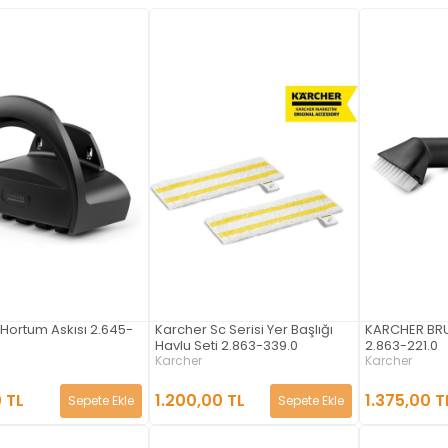
Hortum Askısı 2.645-
Karcher Sc Serisi Yer Başlığı
KARCHER BR
Havlu Seti 2.863-339.0
2.863-221.0
Karcher
Karcher
 TL
1.200,00 TL
1.375,00 T
Sepete Ekle
Sepete Ekle