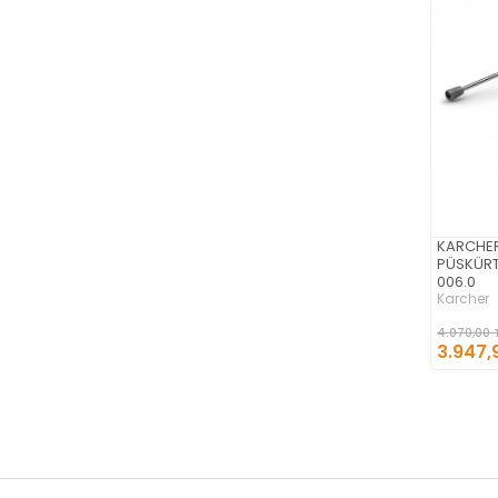
KARCHER
PÜSKÜRT
006.0
Karcher
4.070,00 
3.947,