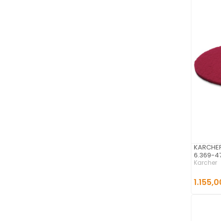
KARCHER 
6.369-4
Karcher
1.155,0