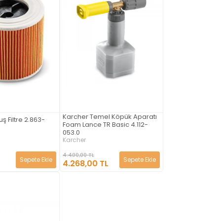
Karcher Temel Köpük Aparatı
ş Filtre 2.863-
Foam Lance TR Basic 4.112-
053.0
Karcher
4.400,00 TL
Sepete Ekle
Sepete Ekle
4.268,00 TL