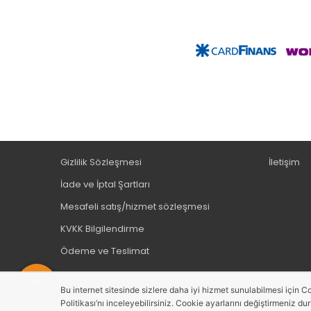
Gizlilik Sözleşmesi
İletişim
İade ve İptal Şartları
Mesafeli satış/hizmet sözleşmesi
KVKK Bilgilendirme
Ödeme ve Teslimat
Bu internet sitesinde sizlere daha iyi hizmet sunulabilmesi için Co
Politikası’nı inceleyebilirsiniz. Cookie ayarlarını değiştirmeniz du