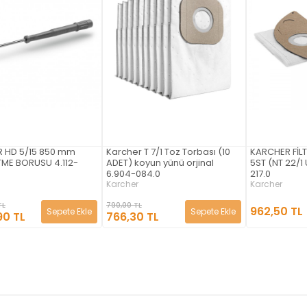
 HD 5/15 850 mm
Karcher T 7/1 Toz Torbası (10
KARCHER FİL
ME BORUSU 4.112-
ADET) koyun yünü orjinal
5ST (NT 22/1
6.904-084.0
217.0
Karcher
Karcher
TL
790,00 TL
962,50 TL
Sepete Ekle
Sepete Ekle
90 TL
766,30 TL