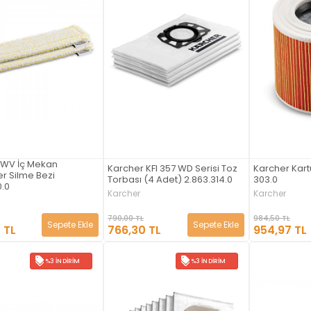
 WV İç Mekan
Karcher KFI 357 WD Serisi Toz
Karcher Kartu
er Silme Bezi
Torbası (4 Adet) 2.863.314.0
303.0
0.0
Karcher
Karcher
790,00 TL
984,50 TL
Sepete Ekle
Sepete Ekle
766,30 TL
954,97 TL
 TL
%3 İNDIRIM
%3 İNDIRIM