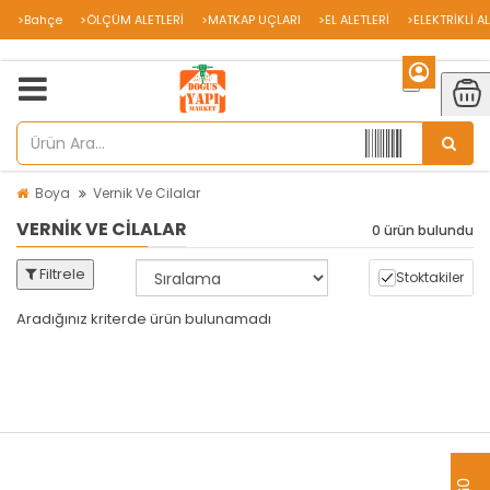
>Bahçe
>ÖLÇÜM ALETLERİ
>MATKAP UÇLARI
>EL ALETLERİ
>ELEKTRİKLİ A
Boya
Vernik Ve Cilalar
VERNIK VE CILALAR
0 ürün bulundu
Filtrele
Stoktakiler
Aradığınız kriterde ürün bulunamadı
aredsaw