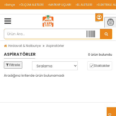
>Bahçe
>ÖLÇÜM ALETLERİ
>MATKAP UÇLARI
>EL ALETLERİ
>ELEKTRİKLİ A
Hırdavat & Nalburiye
Aspiratörler
ASPIRATÖRLER
0 ürün bulundu
Filtrele
Stoktakiler
Aradığınız kriterde ürün bulunamadı
aredsaw