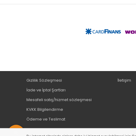
Gizlilik Sözleşmesi
İletişim
İade ve İptal Şartları
Mesafeli satış/hizmet sözleşmesi
KVKK Bilgilendirme
Ödeme ve Teslimat