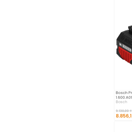
Bosch P
1.600.A0
Bosch
9.130,00 T
8.856,