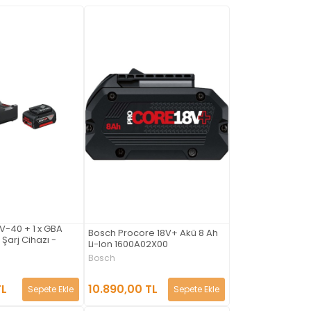
V-40 + 1 x GBA
Bosch Procore 18V+ Akü 8 Ah
Şarj Cihazı -
Li-Ion 1600A02X00
Bosch
10.890,00 TL
TL
Sepete Ekle
Sepete Ekle