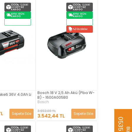
1000₺ ÜZERI
1000₺ ÜZERI
ÜCRETSIZ
ÜCRETSIZ
KARGO
KARGO
AYNI GÜN
AYNI GÜN
KARGO
KARGO
STOKTAN
STOKTAN
TESLIM
TESLIM
%3 İNDIRIM
Bosch 18 V 2,5 Ah Akü (Pba W-
keti 36V 4.0Ah Li
B) - 1600A005B0
Bosch
3.652,00 TL
TL
Sepete Ekle
Sepete Ekle
3.542,44 TL
1000₺ ÜZERI
1000₺ ÜZERI
ÜCRETSIZ
ÜCRETSIZ