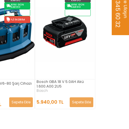
0535 345 60 32
Bize Ulaşın
KARGO
KARGO
AYNI GÜN
AYNI GÜN
KARGO
KARGO
STOKTAN
STOKTAN
TESLIM
TESLIM
%3 İNDIRIM
Bosch GBA 18 V 5.0AH Akü
V6-80 Şarj Cihazı
1.600.A00.2U5
Bosch
5.940,00 TL
Sepete Ekle
Sepete Ekle
L