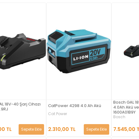
Bosch GAL 18
L 18V-40 Şarj Cihazı
CatPower 4298 4.0 Ah Akü
4.0Ah Akü ve 
1.9RJ
1600A01B9Y
Cat Power
Bosch
2.310,00 TL
00 TL
7.545,00 
Sepete Ekle
Sepete Ekle