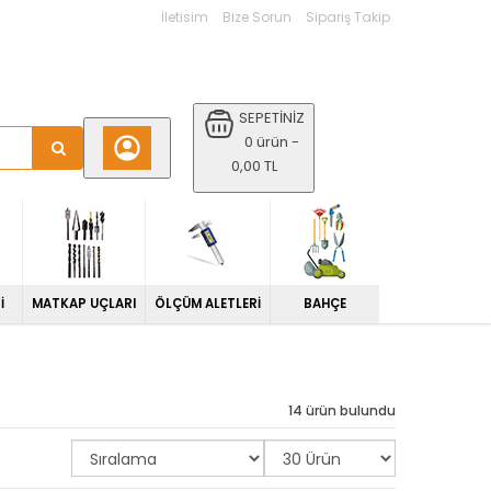
İletisim
Bize Sorun
Sipariş Takip
SEPETİNİZ
0 ürün -
0,00 TL
İ
MATKAP UÇLARI
ÖLÇÜM ALETLERİ
BAHÇE
14 ürün bulundu