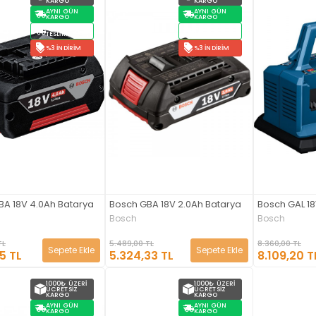
KARGO
KARGO
AYNI GÜN
AYNI GÜN
KARGO
KARGO
STOKTAN
STOKTAN
TESLIM
TESLIM
%3 İNDIRIM
%3 İNDIRIM
BA 18V 4.0Ah Batarya
Bosch GBA 18V 2.0Ah Batarya
Bosch GAL 18
Bosch
Bosch
TL
5.489,00 TL
8.360,00 TL
Sepete Ekle
Sepete Ekle
5 TL
5.324,33 TL
8.109,20 T
1000₺ ÜZERI
1000₺ ÜZERI
ÜCRETSIZ
ÜCRETSIZ
KARGO
KARGO
AYNI GÜN
AYNI GÜN
KARGO
KARGO