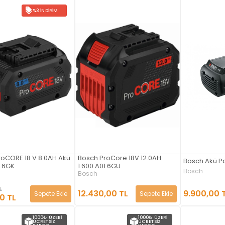
%3 İNDIRIM
roCORE 18 V 8.0AH Akü
Bosch ProCore 18V 12.0AH
Bosch Akü Pa
1.6GK
1.600.A01.6GU
Bosch
Bosch
L
9.900,00 
12.430,00 TL
Sepete Ekle
Sepete Ekle
10 TL
1000₺ ÜZERI
1000₺ ÜZERI
ÜCRETSIZ
ÜCRETSIZ