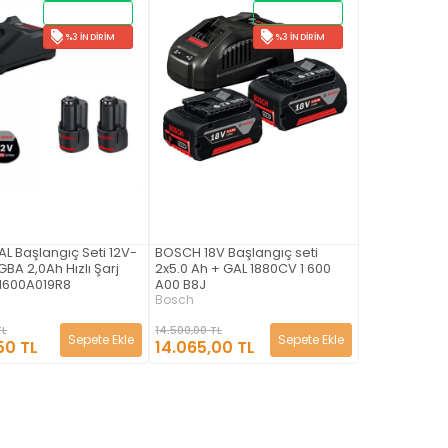
STOKTAN
STOKTAN
TESLIM
TESLIM
%3 İNDIRIM
%3 İNDIRIM
L Başlangıç Seti 12V-
BOSCH 18V Başlangıç seti
GBA 2,0Ah Hızlı Şarj
2x5.0 Ah + GAL 1880CV 1 600
 1600A019R8
A00 B8J
Bosch
TL
14.500,00 TL
Sepete Ekle
Sepete Ekle
50 TL
14.065,00 TL