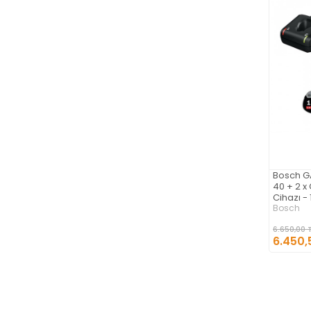
Bosch GA
40 + 2 x 
Cihazı -
Bosch
6.650,00 
6.450,