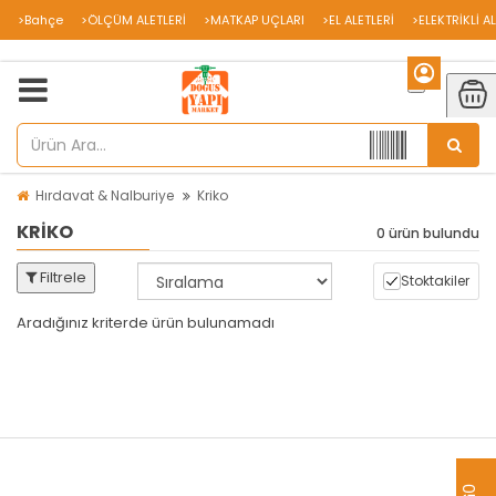
>Bahçe
>ÖLÇÜM ALETLERİ
>MATKAP UÇLARI
>EL ALETLERİ
>ELEKTRİKLİ A
Hırdavat & Nalburiye
Kriko
KRIKO
0 ürün bulundu
Filtrele
Stoktakiler
Aradığınız kriterde ürün bulunamadı
aredsaw