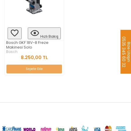
Hızlı Bakış
0535 345 60 32
Bosch GKF 18V-8 Freze
Bize Ulaş
Makinesi Solo
Bosch
8.250,00 TL
Sepete Ekle
aredsaw