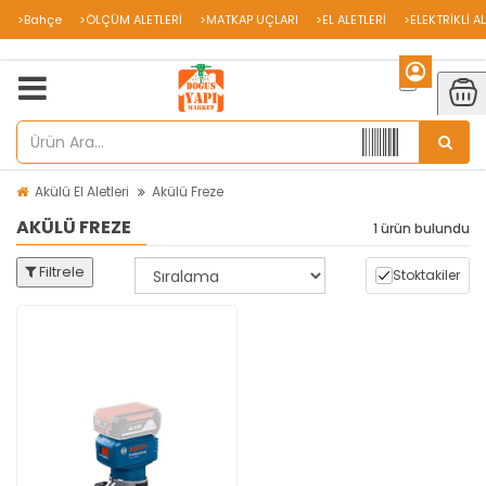
>Bahçe
>ÖLÇÜM ALETLERİ
>MATKAP UÇLARI
>EL ALETLERİ
>ELEKTRİKLİ A
Akülü El Aletleri
Akülü Freze
AKÜLÜ FREZE
1 ürün bulundu
Filtrele
Stoktakiler