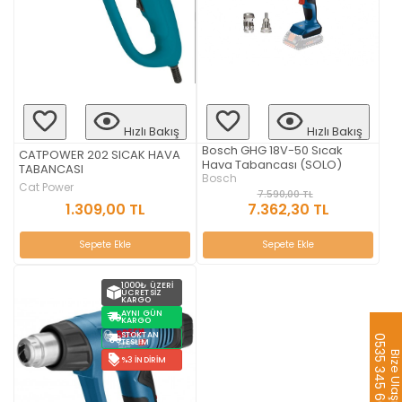
Hızlı Bakış
Hızlı Bakış
Bosch GHG 18V-50 Sıcak
CATPOWER 202 SICAK HAVA
Hava Tabancası (SOLO)
TABANCASI
Bosch
Cat Power
7.590,00 TL
1.309,00 TL
7.362,30 TL
Sepete Ekle
Sepete Ekle
1000₺ ÜZERI
ÜCRETSIZ
KARGO
AYNI GÜN
KARGO
STOKTAN
0535 345 60 32
TESLIM
Bize Ulaş
%3 İNDIRIM