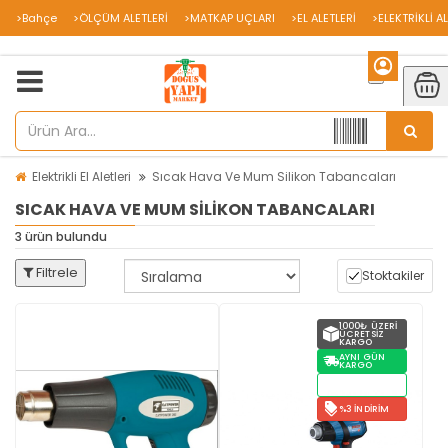
>Bahçe
>ÖLÇÜM ALETLERİ
>MATKAP UÇLARI
>EL ALETLERİ
>ELEKTRİKLİ A
Elektrikli El Aletleri
Sıcak Hava Ve Mum Silikon Tabancaları
SICAK HAVA VE MUM SILIKON TABANCALARI
3 ürün bulundu
Filtrele
Stoktakiler
1000₺ ÜZERI
ÜCRETSIZ
KARGO
AYNI GÜN
KARGO
STOKTAN
TESLIM
%3 İNDIRIM