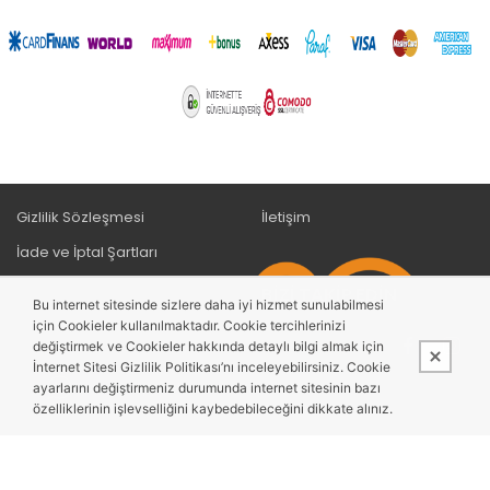
Gizlilik Sözleşmesi
İletişim
İade ve İptal Şartları
Mesafeli satış/hizmet
BIZI TAKIP EDIN
Bu internet sitesinde sizlere daha iyi hizmet sunulabilmesi
sözleşmesi
için Cookieler kullanılmaktadır. Cookie tercihlerinizi
KVKK Bilgilendirme
değiştirmek ve Cookieler hakkında detaylı bilgi almak için
İnternet Sitesi Gizlilik Politikası’nı inceleyebilirsiniz. Cookie
Ödeme ve Teslimat
Whatsapp İletişim
ayarlarını değiştirmeniz durumunda internet sitesinin bazı
özelliklerinin işlevselliğini kaybedebileceğini dikkate alınız.
Bu site,
PobolEti®
Entegre E-ticaret Sistemi ile hazırlanmıştır.