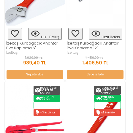
Hızlı Bakış
Hızlı Bakış
İzeltaş Kurbağacık Anahtar
İzeltaş Kurbağacık Anahtar
Pvc Kaplama 6"
Pvc Kaplama 12"
İzeltaş
İzeltaş
1.020,00 TL
1.450,00 TL
989,40 TL
1.406,50 TL
Sepete Ekle
Sepete Ekle
1000₺ ÜZERI
1000₺ ÜZERI
ÜCRETSIZ
ÜCRETSIZ
KARGO
KARGO
AYNI GÜN
AYNI GÜN
KARGO
KARGO
STOKTAN
STOKTAN
TESLIM
TESLIM
%3 İNDIRIM
%3 İNDIRIM