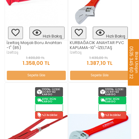
Hızlı Bakış
Hızlı Bakış
İzeltaş Maşalı Boru Anahtarı
KURBAĞACIK ANAHTAR PVC
-1" (85)
KAPLAMA-10"-İZELTAŞ
0535 345 60 32
İzeltaş
İzeltaş
Bize Ulaş
1.400,00 TL
1.430,00 TL
1.358,00 TL
1.387,10 TL
Sepete Ekle
Sepete Ekle
1000₺ ÜZERI
1000₺ ÜZERI
ÜCRETSIZ
ÜCRETSIZ
KARGO
KARGO
AYNI GÜN
AYNI GÜN
KARGO
KARGO
STOKTAN
STOKTAN
TESLIM
TESLIM
%3 İNDIRIM
%3 İNDIRIM