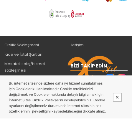
Gizlilik Sözleşmesi
İletişim
İade ve İptal Şartları
Mesafeli satış/hizmet
BIZI TAKIP EDIN
sözleşmesi
KVKK Bilgilendirme
Bu internet sitesinde sizlere daha iyi hizmet sunulabilmesi
Ödeme ve Teslimat
için Cookieler kullanılmaktadır. Cookie tercihlerinizi
değiştirmek ve Cookieler hakkında detaylı bilgi almak için
İnternet Sitesi Gizlilik Politikası’nı inceleyebilirsiniz. Cookie
Whatsapp İletişim
ayarlarını değiştirmeniz durumunda internet sitesinin bazı
özelliklerinin işlevselliğini kaybedebileceğini dikkate alınız.
Bu site,
PobolEti®
Entegre E-ticaret Sistemi ile hazırlanmıştır.