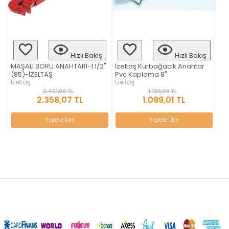
Hızlı Bakış
Hızlı Bakış
MAŞALI BORU ANAHTARI-1 1/2"
İzeltaş Kurbağacık Anahtar
(85)-İZELTAŞ
Pvc Kaplama 8"
İzeltaş
İzeltaş
2.431,00 TL
1.133,00 TL
2.358,07 TL
1.099,01 TL
Sepete Ekle
Sepete Ekle
aredsaw