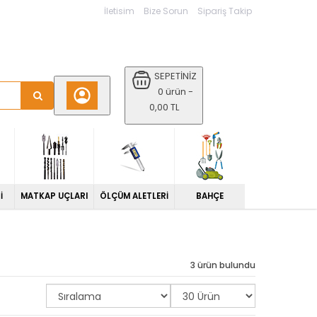
İletisim
Bize Sorun
Sipariş Takip
SEPETİNİZ
0 ürün -
0,00 TL
İ
MATKAP UÇLARI
ÖLÇÜM ALETLERİ
BAHÇE
3 ürün bulundu