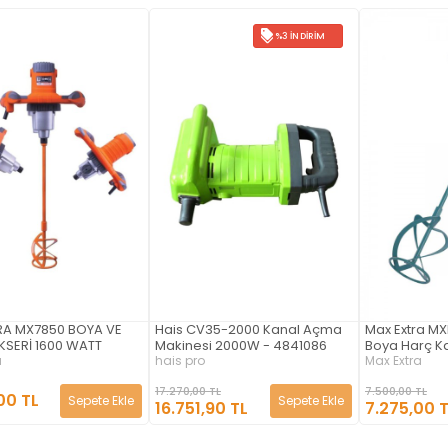
%3 İNDIRIM
A MX7850 BOYA VE
Hais CV35-2000 Kanal Açma
Max Extra MXP
KSERİ 1600 WATT
Makinesi 2000W - 4841086
Boya Harç Kar
a
hais pro
Max Extra
17.270,00 TL
7.500,00 TL
00 TL
Sepete Ekle
Sepete Ekle
16.751,90 TL
7.275,00 