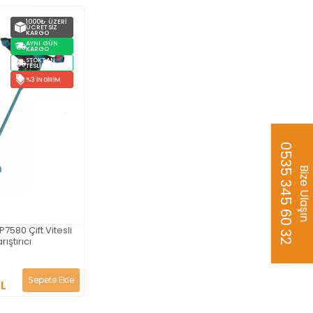
1000₺ ÜZERI
ÜCRETSIZ
KARGO
AYNI GÜN
KARGO
STOKTAN
TESLIM
%3 İNDIRIM
0535 345 60 32
Bize Ulaşın
7580 Çift Vitesli
ıştırıcı
Sepete Ekle
TL