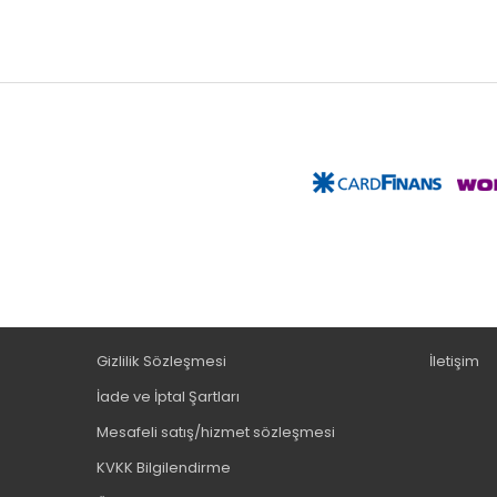
Gizlilik Sözleşmesi
İletişim
İade ve İptal Şartları
Mesafeli satış/hizmet sözleşmesi
KVKK Bilgilendirme