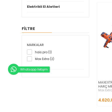
Elektrikli El Aletleri
FİLTRE
MARKALAR
hais pro (1)
Max Extra (2)
Whatsapp İletişim
MAXEXTR
HARÇ Mİ
Max Extr
4.620,