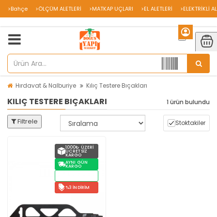
>Bahçe
>ÖLÇÜM ALETLERİ
>MATKAP UÇLARI
>EL ALETLERİ
>ELEKTRİKLİ A
Hırdavat & Nalburiye
Kılıç Testere Bıçakları
KILIÇ TESTERE BIÇAKLARI
1 ürün bulundu
Filtrele
Stoktakiler
1000₺ ÜZERI
ÜCRETSIZ
KARGO
AYNI GÜN
KARGO
STOKTAN
TESLIM
%3 İNDIRIM