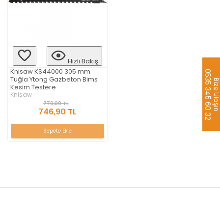
Hızlı Bakış
Knisaw KS44000 305 mm
0535 345 60 32
Tuğla Ytong Gazbeton Bims
Bize Ulaş
Kesim Testere
Knisaw
770,00 TL
746,90 TL
Sepete Ekle
aredsaw