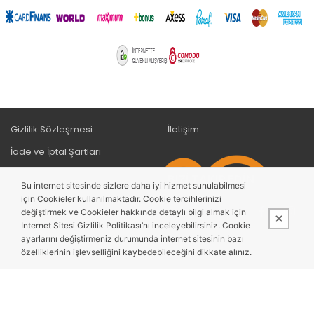
Gizlilik Sözleşmesi
İletişim
İade ve İptal Şartları
Mesafeli satış/hizmet
BIZI TAKIP EDIN
Bu internet sitesinde sizlere daha iyi hizmet sunulabilmesi
sözleşmesi
için Cookieler kullanılmaktadır. Cookie tercihlerinizi
KVKK Bilgilendirme
değiştirmek ve Cookieler hakkında detaylı bilgi almak için
İnternet Sitesi Gizlilik Politikası’nı inceleyebilirsiniz. Cookie
Ödeme ve Teslimat
Whatsapp İletişim
ayarlarını değiştirmeniz durumunda internet sitesinin bazı
özelliklerinin işlevselliğini kaybedebileceğini dikkate alınız.
Bu site,
PobolEti®
Entegre E-ticaret Sistemi ile hazırlanmıştır.