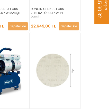
0535 345 60 32
Bize Ulaşın
00D-A EUR5
LONCIN GH3500 EUR5
,5 KW MARŞLI
JENERATÖR 3,1 KW İPLİ
Loncin
TL
22.649,00 TL
Sepete Ekle
Sepete Ekle