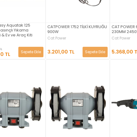
asy Aquatak 125
CATPOWER 1752 TİLKİ KUYRUĞU
CAT POWER 
asınçlı Yıkama
900W
230MM 245
 & Ev ve Araç Kiti
Cat Power
Cat Power
TL
3.201,00 TL
5.368,00 
Sepete Ekle
Sepete Ekle
00 TL