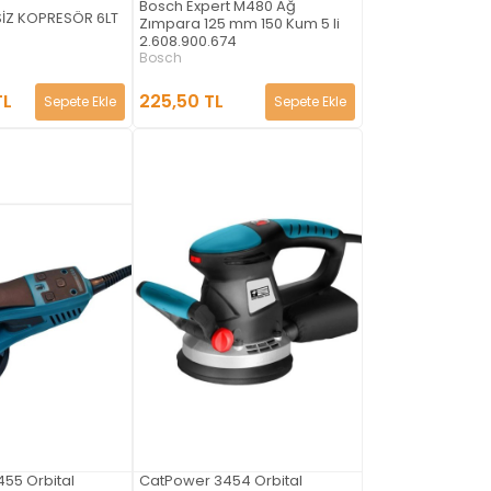
Bosch Expert M480 Ağ
İZ KOPRESÖR 6LT
Zımpara 125 mm 150 Kum 5 li
2.608.900.674
Bosch
TL
225,50 TL
Sepete Ekle
Sepete Ekle
55 Orbital
CatPower 3454 Orbital