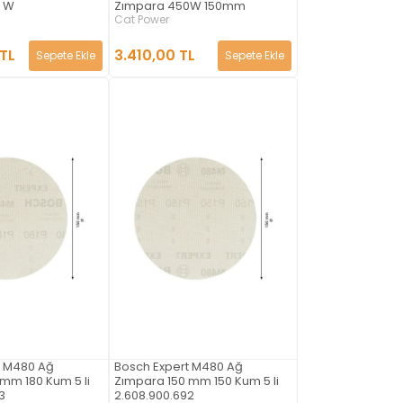
0 W
Zımpara 450W 150mm
Cat Power
 TL
3.410,00 TL
Sepete Ekle
Sepete Ekle
t M480 Ağ
Bosch Expert M480 Ağ
mm 180 Kum 5 li
Zımpara 150 mm 150 Kum 5 li
3
2.608.900.692