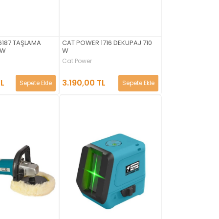
6187 TAŞLAMA
CAT POWER 1716 DEKUPAJ 710
0W
W
Cat Power
TL
3.190,00 TL
Sepete Ekle
Sepete Ekle