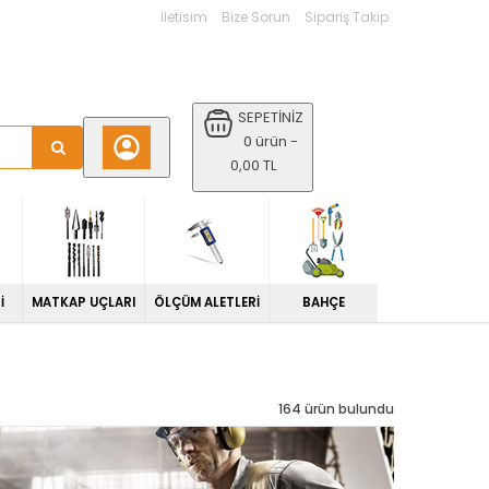
İletisim
Bize Sorun
Sipariş Takip
SEPETİNİZ
0 ürün -
0,00 TL
İ
MATKAP UÇLARI
ÖLÇÜM ALETLERİ
BAHÇE
164 ürün bulundu