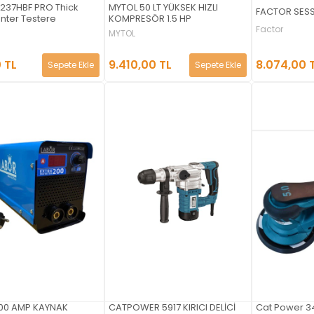
1237HBF PRO Thick
MYTOL 50 LT YÜKSEK HIZLI
FACTOR SESS
nter Testere
KOMPRESÖR 1.5 HP
Factor
MYTOL
8.074,00 
 TL
9.410,00 TL
Sepete Ekle
Sepete Ekle
00 AMP KAYNAK
CATPOWER 5917 KIRICI DELİCİ
Cat Power 34