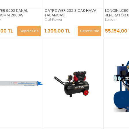
ER 9202 KANAL
CATPOWER 202 SICAK HAVA
LONCIN LC80
 35MM 2000W
TABANCASI
JENERATÖR 6
r
Cat Power
Loncin
,00 TL
1.309,00 TL
55.154,00 
Sepete Ekle
Sepete Ekle