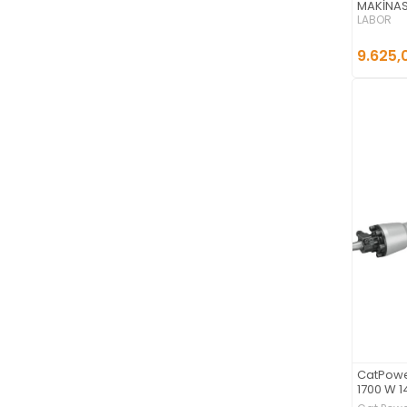
MAKİNAS
LABOR
9.625,
CatPower 
1700 W 1