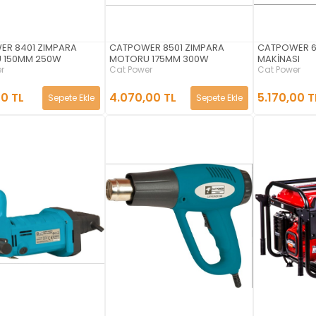
R 8401 ZIMPARA
CATPOWER 8501 ZIMPARA
CATPOWER 6
 150MM 250W
MOTORU 175MM 300W
MAKİNASI
r
Cat Power
Cat Power
00 TL
4.070,00 TL
5.170,00 T
Sepete Ekle
Sepete Ekle