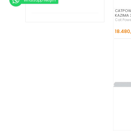
Whatsapp İletişim
Lavor (1)
CATPOW
KAZIMA
Loncin (2)
Cat Powe
Lutian (3)
18.480
Makita (20)
Max Extra (4)
MYTOL (1)
Nikon (1)
Palmera (3)
Prexio (1)
Scheppach (1)
Sia (6)
Soyberg (1)
STAYER (1)
Total (4)
Troy (1)
Ugr (1)