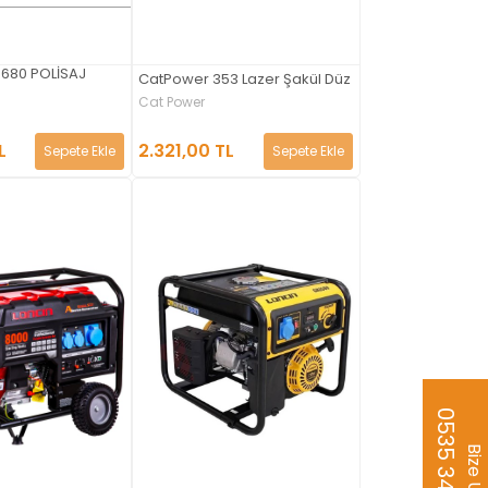
680 POLİSAJ
CatPower 353 Lazer Şakül Düz
Cat Power
2.321,00 TL
L
Sepete Ekle
Sepete Ekle