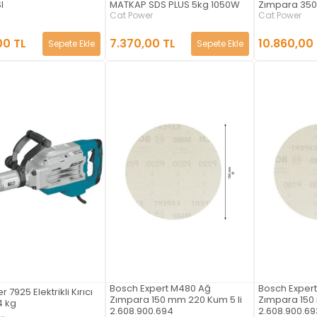
I
MATKAP SDS PLUS 5kg 1050W
Zımpara 35
Cat Power
Cat Power
00 TL
7.370,00 TL
10.860,00
Sepete Ekle
Sepete Ekle
Bosch Expert M480 Ağ
Bosch Exper
7925 Elektrikli Kırıcı
Zımpara 150 mm 220 Kum 5 li
Zımpara 150 
4 kg
2.608.900.694
2.608.900.69