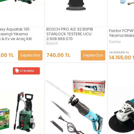
asy Aquatak 135
BOSCH PRO AIZ 32 BSPIB
Factor FCPW1
asınçlı Yıkama
STARLOCK TESTERE UCU
Yıkama Makin
 & Ev ve Araç Kiti
2.608.669.070
Factor
Bosch
14.900,00 TL
,00 TL
740,00 TL
Sepete Ekle
Sepete Ekle
14.155,00 
%7 İNDIRIM