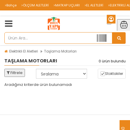
>Bahçe
>ÖLÇÜM ALETLERİ
>MATKAP UÇLARI
>EL ALETLERİ
>ELEKTRİKLİ A
Elektrikli El Aletleri
Taşlama Motorları
TAŞLAMA MOTORLARI
0 ürün bulundu
Filtrele
Stoktakiler
Aradığınız kriterde ürün bulunamadı
aredsaw